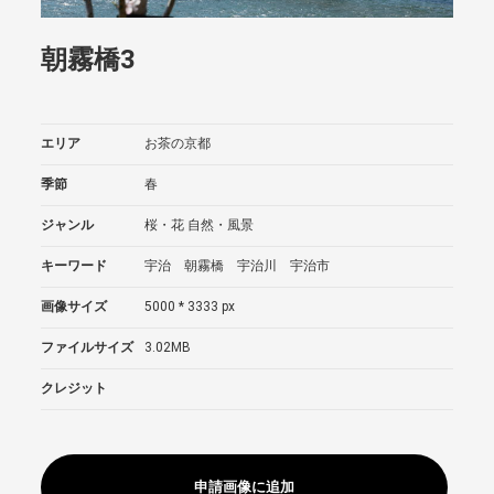
朝霧橋3
エリア
お茶の京都
季節
春
ジャンル
桜・花
自然・風景
キーワード
宇治 朝霧橋 宇治川 宇治市
画像サイズ
5000 * 3333 px
ファイルサイズ
3.02MB
クレジット
申請画像に追加