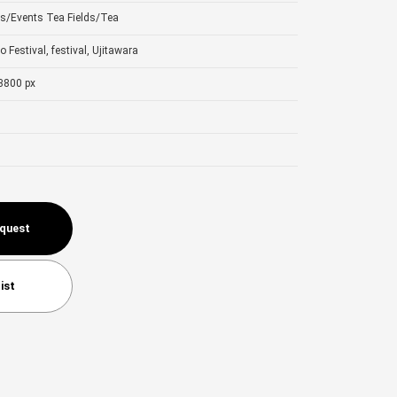
ls/Events
Tea Fields/Tea
 Festival, festival, Ujitawara
3800 px
equest
ist