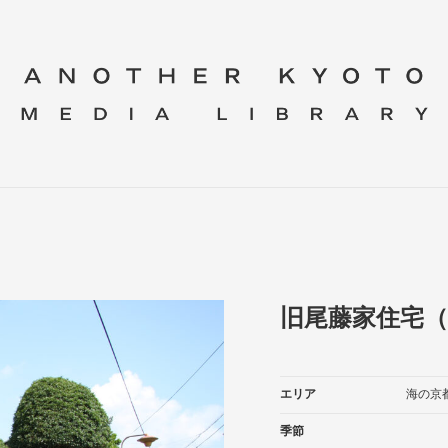
旧尾藤家住宅
エリア
海の京
季節