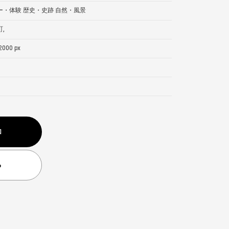
ー・体験
歴史・史跡
自然・風景
,
2000 px
加
る