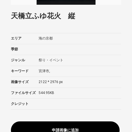
天橋立ふゆ花火 縦
エリア
海の京都
季節
ジャンル
祭り・イベント
キーワード
宮津市,
画像サイズ
2122 * 2976 px
ファイルサイズ
544.95KB
クレジット
申請画像に追加