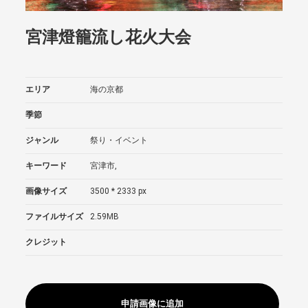
宮津燈籠流し花火大会
エリア
海の京都
季節
ジャンル
祭り・イベント
キーワード
宮津市,
画像サイズ
3500 * 2333 px
ファイルサイズ
2.59MB
クレジット
申請画像に追加