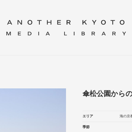
傘松公園から
エリア
海の京
季節