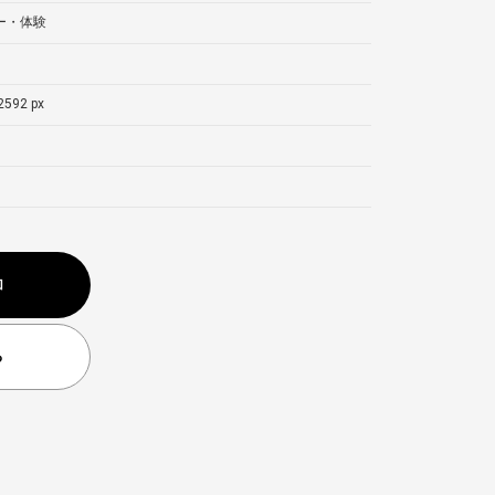
ー・体験
2592 px
加
る