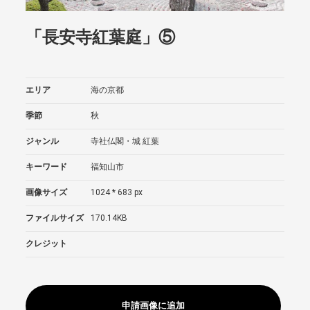
「長安寺紅葉庭」⑤
エリア
海の京都
季節
秋
ジャンル
寺社仏閣・城
紅葉
キーワード
福知山市
画像サイズ
1024 * 683 px
ファイルサイズ
170.14KB
クレジット
申請画像に追加