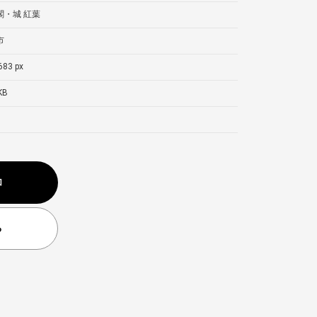
閣・城
紅葉
市
683 px
KB
加
る