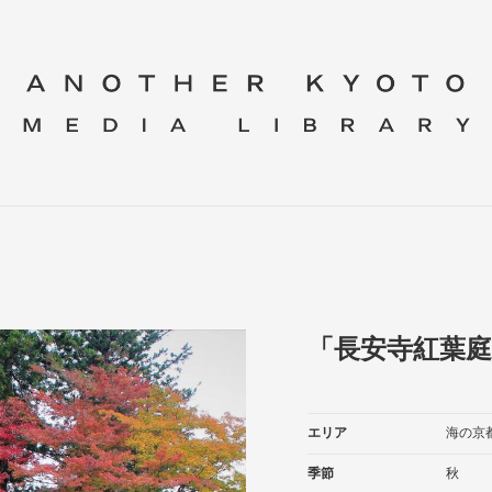
「長安寺紅葉庭
エリア
海の京
季節
秋