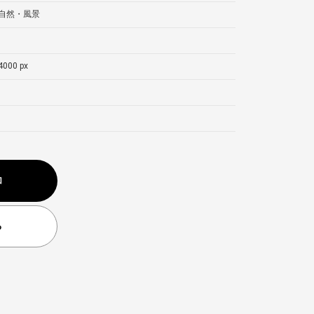
自然・風景
4000 px
加
る