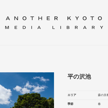
平の沢池
エリア
森の京
季節
春