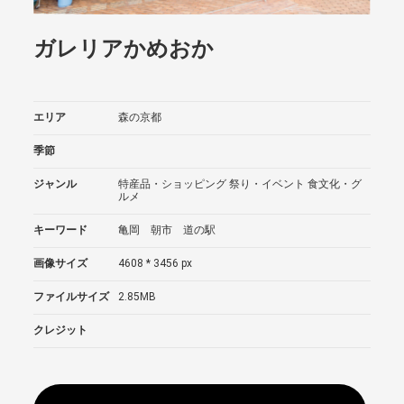
ガレリアかめおか
エリア
森の京都
季節
ジャンル
特産品・ショッピング
祭り・イベント
食文化・グ
ルメ
キーワード
亀岡 朝市 道の駅
画像サイズ
4608 * 3456 px
ファイルサイズ
2.85MB
クレジット