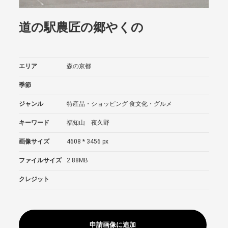
道の駅農匠の郷やくの
エリア
森の京都
季節
ジャンル
特産品・ショッピング
食文化・グルメ
キーワード
福知山 夜久野
画像サイズ
4608 * 3456 px
ファイルサイズ
2.88MB
クレジット
申請画像に追加