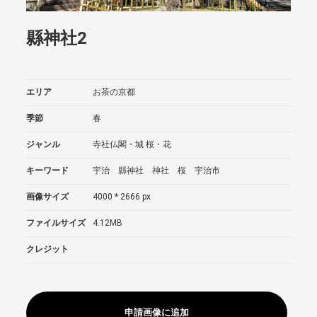
縣神社2
エリア
お茶の京都
季節
春
ジャンル
寺社仏閣・城
桜・花
キーワード
宇治 縣神社 神社 桜 宇治市
画像サイズ
4000 * 2666 px
ファイルサイズ
4.12MB
クレジット
申請画像に追加