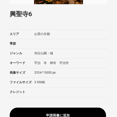
興聖寺6
エリア
お茶の京都
季節
ジャンル
寺社仏閣・城
キーワード
宇治 寺 禅寺 宇治市
画像サイズ
3334 * 5000 px
ファイルサイズ
3.95MB
クレジット
申請画像に追加