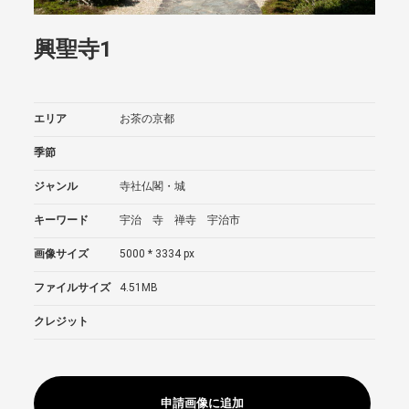
興聖寺1
エリア
お茶の京都
季節
ジャンル
寺社仏閣・城
キーワード
宇治 寺 禅寺 宇治市
画像サイズ
5000 * 3334 px
ファイルサイズ
4.51MB
クレジット
申請画像に追加