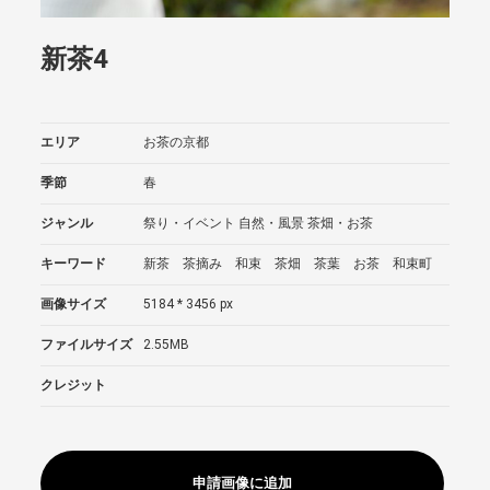
新茶4
エリア
お茶の京都
季節
春
ジャンル
祭り・イベント
自然・風景
茶畑・お茶
キーワード
新茶 茶摘み 和束 茶畑 茶葉 お茶 和束町
画像サイズ
5184 * 3456 px
ファイルサイズ
2.55MB
クレジット
申請画像に追加