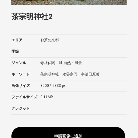
茶宗明神社2
エリア
お茶の京都
季節
ジャンル
寺社仏閣・城
自然・風景
キーワード
茶宗明神社 永谷宗円 宇治田原町
画像サイズ
3500 * 2333 px
ファイルサイズ
3.11MB
クレジット
申請画像に追加