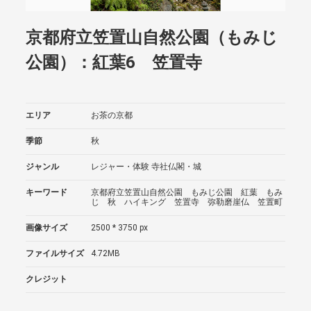
京都府立笠置山自然公園（もみじ
公園）：紅葉6 笠置寺
エリア
お茶の京都
季節
秋
ジャンル
レジャー・体験
寺社仏閣・城
キーワード
京都府立笠置山自然公園 もみじ公園 紅葉 もみ
じ 秋 ハイキング 笠置寺 弥勒磨崖仏 笠置町
画像サイズ
2500 * 3750 px
ファイルサイズ
4.72MB
クレジット