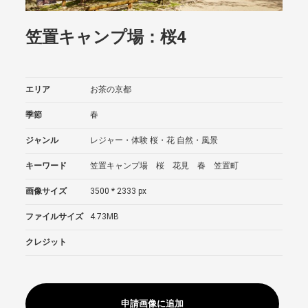
笠置キャンプ場：桜4
エリア
お茶の京都
季節
春
ジャンル
レジャー・体験
桜・花
自然・風景
キーワード
笠置キャンプ場 桜 花見 春 笠置町
画像サイズ
3500 * 2333 px
ファイルサイズ
4.73MB
クレジット
申請画像に追加