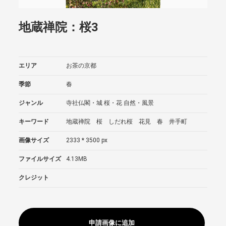
地蔵禅院：桜3
エリア
お茶の京都
季節
春
ジャンル
寺社仏閣・城
桜・花
自然・風景
キーワード
地蔵禅院 桜 しだれ桜 花見 春 井手町
画像サイズ
2333 * 3500 px
ファイルサイズ
4.13MB
クレジット
申請画像に追加