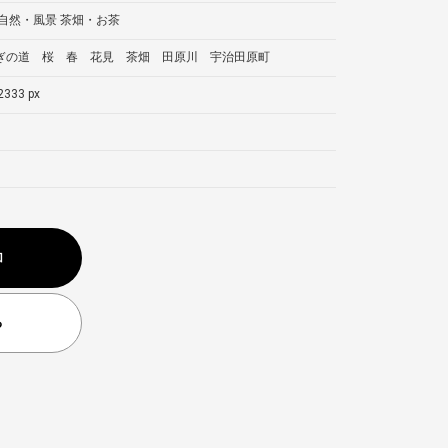
自然・風景
茶畑・お茶
ぎの道 桜 春 花見 茶畑 田原川 宇治田原町
2333 px
加
る