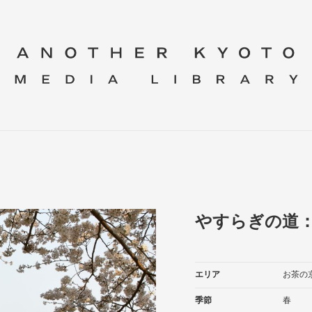
やすらぎの道：
エリア
お茶の
季節
春