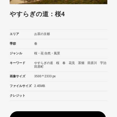
やすらぎの道：桜4
エリア
お茶の京都
季節
春
ジャンル
桜・花
自然・風景
キーワード
やすらぎの道 桜 春 花見 茶畑 田原川 宇治
田原町
画像サイズ
3500 * 2333 px
ファイルサイズ
2.45MB
クレジット