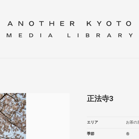
正法寺3
エリア
お茶の
季節
春