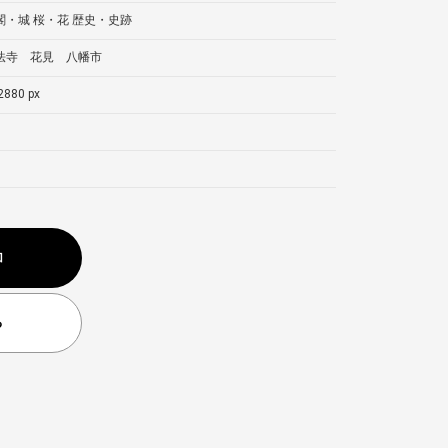
閣・城
桜・花
歴史・史跡
法寺 花見 八幡市
2880 px
加
る