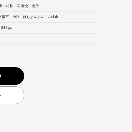
閣・城
桜・花
歴史・史跡
八幡宮 神社 はちまんさん 八幡市
1536 px
加
る