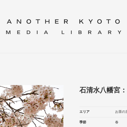
石清水八幡宮：
エリア
お茶の
季節
春