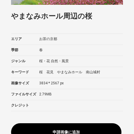
やまなみホール周辺の桜
エリア
お茶の京都
季節
春
ジャンル
桜・花
自然・風景
キーワード
桜 花見 やまなみホール 南山城村
画像サイズ
3834 * 2567 px
ファイルサイズ
2.79MB
クレジット
申請画像に追加