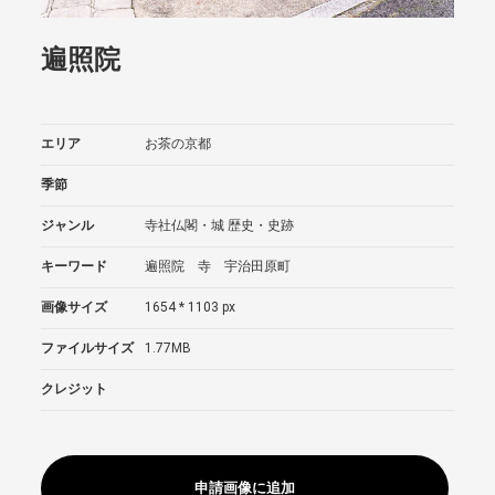
遍照院
エリア
お茶の京都
季節
ジャンル
寺社仏閣・城
歴史・史跡
キーワード
遍照院 寺 宇治田原町
画像サイズ
1654 * 1103 px
ファイルサイズ
1.77MB
クレジット
申請画像に追加