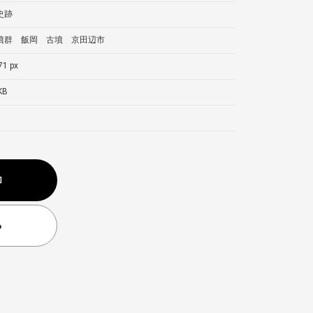
史跡
墳群 飯岡 古墳 京田辺市
71 px
KB
加
る