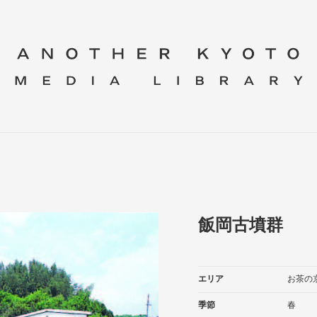
飯岡古墳群
エリア
お茶の
季節
春