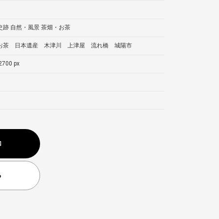
史跡
自然・風景
茶畑・お茶
お茶 日本遺産 木津川 上津屋 流れ橋 城陽市
2700 px
加
る