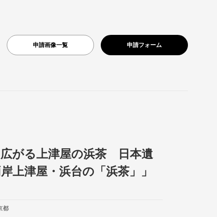
申請画像一覧
申請フォーム
に広がる上津屋の浜茶 日本遺
両岸上津屋・浜台の「浜茶」」
京都