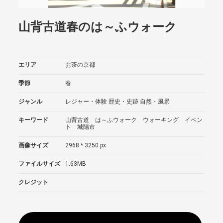
山背古道春のは～ふウォーク
エリア
お茶の京都
季節
春
ジャンル
レジャー・体験
歴史・史跡
自然・風景
キーワード
山背古道 は～ふウォーク ウォーキング イベン
ト 城陽市
画像サイズ
2968 * 3250 px
ファイルサイズ
1.63MB
クレジット