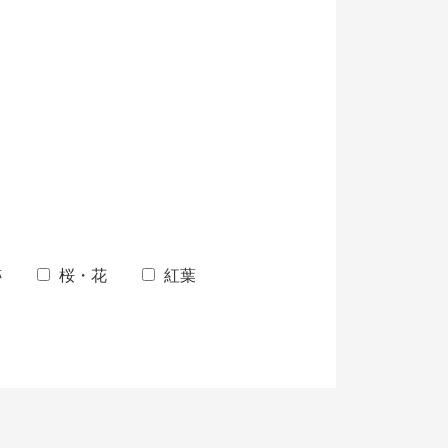
跡
桜・花
紅葉