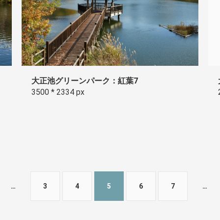
大正池グリーンパーク：紅葉7
3500 * 2334 px
…
3
4
5
6
7
…