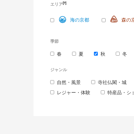
[?]
エリア
海の京都
森の
季節
春
夏
秋
冬
ジャンル
自然・風景
寺社仏閣・城
レジャー・体験
特産品・シ