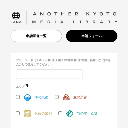
language
申請画像一覧
申請フォーム
フリーワード
（スポット名(例:天橋立)や地区名(例:宇治、福知山など)等を
入力して使用してください）
[?]
エリア
海の京都
森の京都
お茶の京都
竹の里・乙訓