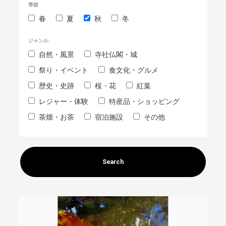
季節
春
夏
秋
冬
ジャンル
自然・風景
寺社仏閣・城
祭り・イベント
食文化・グルメ
歴史・史跡
桜・花
紅葉
レジャー・体験
特産品・ショッピング
茶畑・お茶
宿泊施設
その他