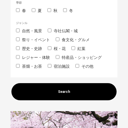
季節
春
夏
秋
冬
ジャンル
自然・風景
寺社仏閣・城
祭り・イベント
食文化・グルメ
歴史・史跡
桜・花
紅葉
レジャー・体験
特産品・ショッピング
茶畑・お茶
宿泊施設
その他