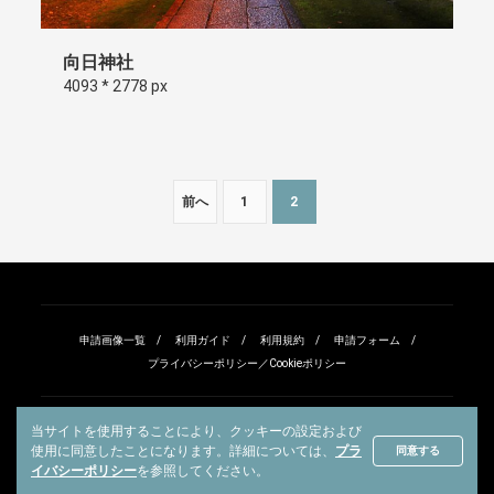
向日神社
4093 * 2778 px
前へ
1
2
申請画像一覧
利用ガイド
利用規約
申請フォーム
プライバシーポリシー／Cookieポリシー
当サイトを使用することにより、クッキーの設定および
使用に同意したことになります。
詳細については、
プラ
同意する
Copyright © All rights reserved.
イバシーポリシー
を参照してください。