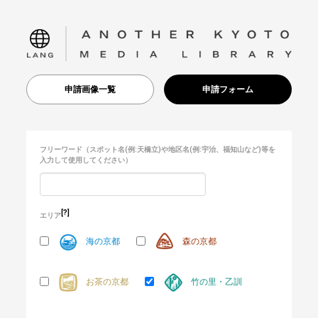
language
申請画像一覧
申請フォーム
フリーワード
（スポット名(例:天橋立)や地区名(例:宇治、福知山など)等を
入力して使用してください）
[?]
エリア
海の京都
森の京都
お茶の京都
竹の里・乙訓